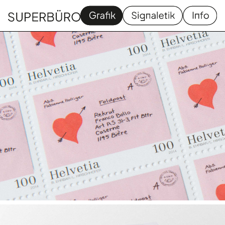
Grafik
Signaletik
Homapage