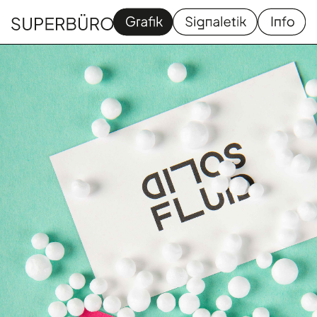
Grafik
Signaletik
Homapage