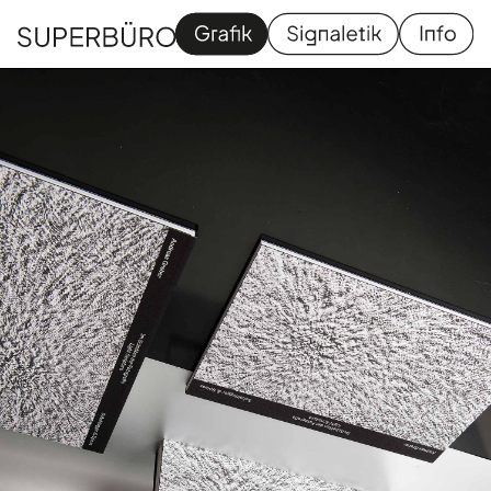
Grafik
Signaletik
Homapage