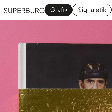
Grafik
Signaletik
Homapage