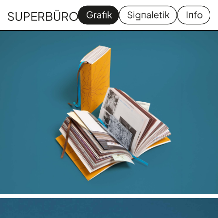
Grafik
Signaletik
Homapage