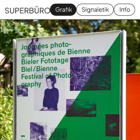
Grafik
Signaletik
Homapage